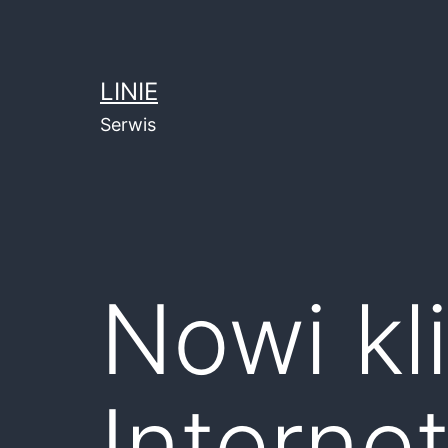
Przejdź
do
treści
LINIE
Serwis
Nowi kli
Interne