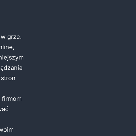
 w grze.
line,
niejszym
ządzania
 stron
 firmom
wać
swoim