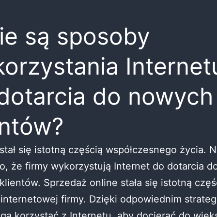
ie są sposoby
orzystania Internet
dotarcia do nowych
entów?
 stał się istotną częścią współczesnego życia. N
, że firmy wykorzystują Internet do dotarcia d
lientów. Sprzedaż online stała się istotną częś
i internetowej firmy. Dzięki odpowiednim strate
gą korzystać z Internetu, aby docierać do więk