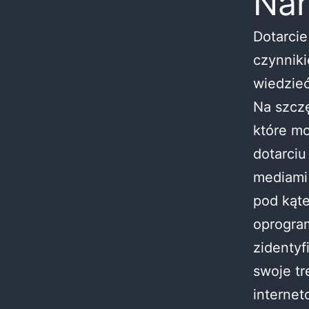
Nar
Dotarcie
czynniki
wiedzieć
Na szczę
które m
dotarciu
mediami 
pod kąte
oprogra
zidenty
swoje tr
interne