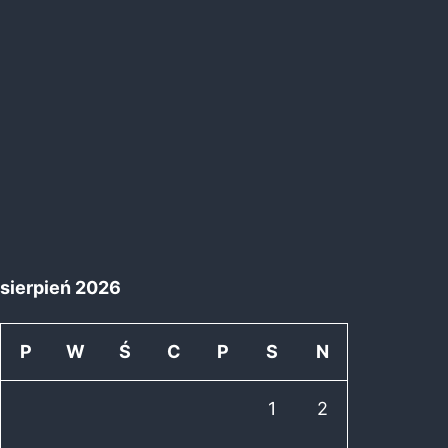
sierpień 2026
P
W
Ś
C
P
S
N
1
2