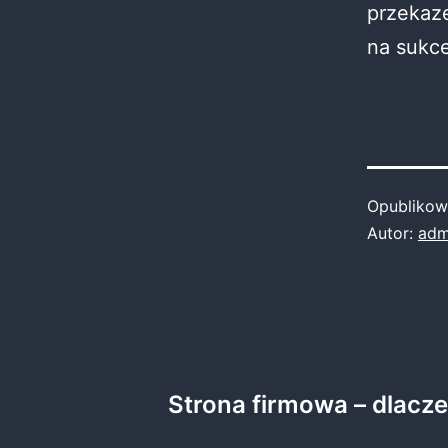
przekaz
na sukce
Opubliko
Autor:
adm
Nawigacja
Strona firmowa – dlacz
wpisu