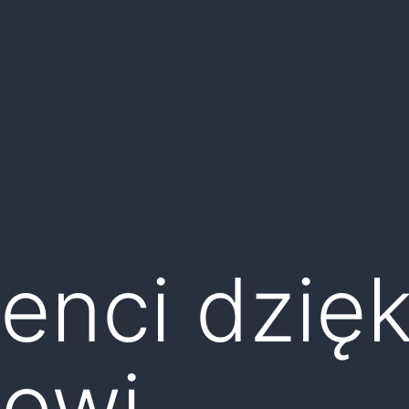
enci dzięk
towi