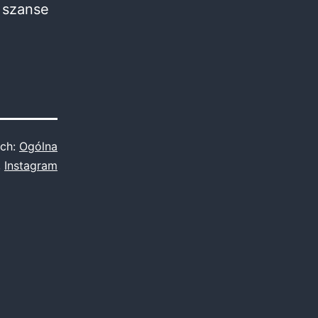
 szanse
ach:
Ogólna
,
Instagram