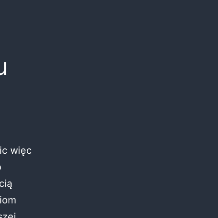
u
ic więc
o
cią
giom
szej