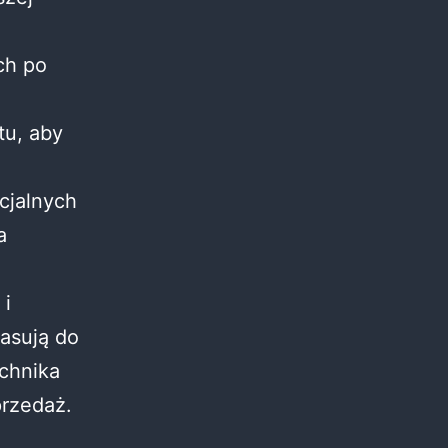
ch po
tu, aby
cjalnych
a
 i
pasują do
chnika
przedaż.