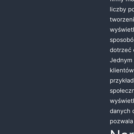
liczby p
tworzeni
wyświetl
sposobów
dotrzeć 
Jednym z
klientów
przykład
społeczn
wyświetl
danych 
pozwala 