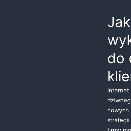
Jak
wyk
do 
kli
Internet
dziwnego
nowych k
strategi
firmy mo